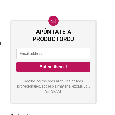
APÚNTATE A
PRODUCTORDJ
s
Recibe los mejores artículos, trucos
profesionales, acceso a material exclusivo...
Sin SPAM.