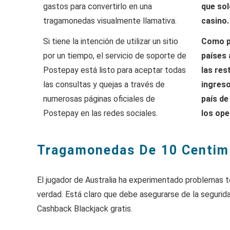
gastos para convertirlo en una
que sol
tragamonedas visualmente llamativa.
casino.
Si tiene la intención de utilizar un sitio
Como p
por un tiempo, el servicio de soporte de
países 
Postepay está listo para aceptar todas
las res
las consultas y quejas a través de
ingreso
numerosas páginas oficiales de
país de
Postepay en las redes sociales.
los ope
Tragamonedas De 10 Centim
El jugador de Australia ha experimentado problemas t
verdad. Está claro que debe asegurarse de la seguridad
Cashback Blackjack gratis.