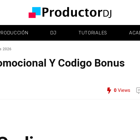
PRODUCCIÓN
DJ
TUTORIALES
ACA
s 2026
romocional Y Codigo Bonus
0
Views