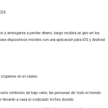
2026
o a arriesgarse a perder dinero, luego recibirá un giro en los
para dispositivos móviles con una aplicación para iOS y Android
 crupieres en el casino.
s como símbolos de bajo valor, las personas de todo el mundo
 llevarán a casa el codiciado trofeo dorado.