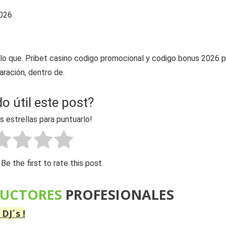
2026
r lo que. Pribet casino codigo promocional y codigo bonus 2026 p
aración, dentro de.
do útil este post?
as estrellas para puntuarlo!
Be the first to rate this post.
 DUCTORES
PROFESIONALES
J´s !