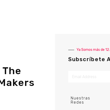
Ya Somos más de 12
Subscríbete 
 The
Makers
Nuestras
Redes