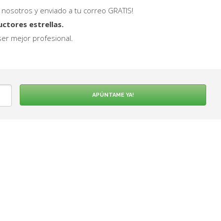
 nosotros y enviado a tu correo GRATIS!
uctores estrellas.
er mejor profesional.
APÚNTAME YA!