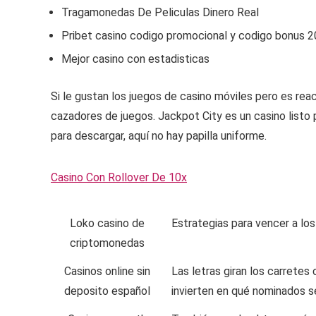
Tragamonedas De Peliculas Dinero Real
Pribet casino codigo promocional y codigo bonus 
Mejor casino con estadisticas
Si le gustan los juegos de casino móviles pero es reaci
cazadores de juegos. Jackpot City es un casino listo 
para descargar, aquí no hay papilla uniforme.
Casino Con Rollover De 10x
Loko casino de
Estrategias para vencer a los
criptomonedas
Casinos online sin
Las letras giran los carrete
deposito español
invierten en qué nominados se