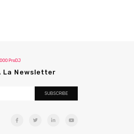
.000 ProDJ
A La Newsletter
SUBSCRIBE