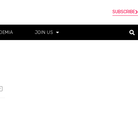
SUBSCRIBE
DEMIA
JOIN US