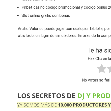
Pribet casino codigo promocional y codigo bonus 
Slot online gratis con bonus
Arctic Valor se puede jugar con cualquier tableta, po
otro lado, en lugar de simuladores. En aras de la comp
Te ha si
Haz Clic en l
No votes so far! 
LOS SECRETOS DE
DJ Y PRO
YA SOMOS MÁS DE
10 . 000
PRODUCTORES Y D