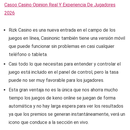
Casoo Casino Opinion Real Y Experiencia De Jugadores
2026
Rizk Casino es una nueva entrada en el campo de los
juegos en línea, Casinonic también tiene una versión móvil
que puede funcionar sin problemas en casi cualquier
teléfono o tableta.
Casi todo lo que necesitas para entender y controlar el
juego está incluido en el panel de control, pero la tasa
puede no ser muy favorable para los jugadores.
Esta gran ventaja no es la única que nos ahorra mucho
tiempo los juegos de keno online se juegan de forma
automática y no hay larga espera para ver los resultados
ya que los premios se generan instantáneamente, verá un
icono que conduce a la sección en vivo.