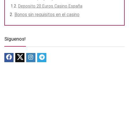
Deposito 20 Euros Casino España
Bonos sin requisitos en el casino
Síguenos!