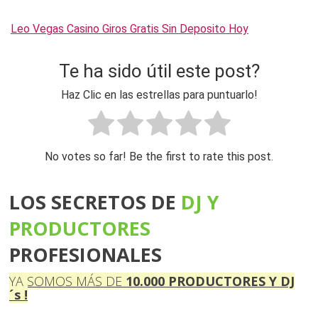
Leo Vegas Casino Giros Gratis Sin Deposito Hoy
Te ha sido útil este post?
Haz Clic en las estrellas para puntuarlo!
No votes so far! Be the first to rate this post.
LOS SECRETOS DE
DJ Y
PRO DUCTORES
PROFESIONALES
YA SOMOS MÁS DE
10 . 000
PRODUCTORES Y DJ
´s !