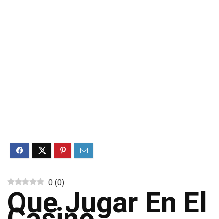
0
(
0
)
Que Jugar En El
Casino