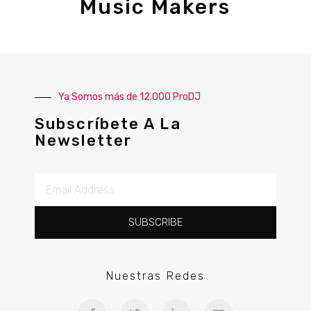
Music Makers
Ya Somos más de 12.000 ProDJ
Subscríbete A La
Newsletter
SUBSCRIBE
Nuestras Redes