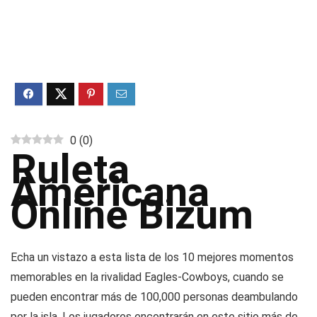
0
(
0
)
Ruleta
Americana
Online Bizum
Echa un vistazo a esta lista de los 10 mejores momentos
memorables en la rivalidad Eagles-Cowboys, cuando se
pueden encontrar más de 100,000 personas deambulando
por la isla. Los jugadores encontrarán en este sitio más de