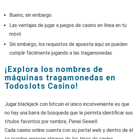
Bueno, sin embargo.
Las ventajas de jugar a juegos de casino en línea en tu
móvil.
Sin embargo, los requisitos de apuesta aquí se pueden
cumplir fácilmente jugando a las tragamonedas.
¡Explora los nombres de
máquinas tragamonedas en
Todoslots Casino!
Jugar blackjack con bitcoin el único inconveniente es que
no hay una barra de búsqueda que le permita identificar sus
títulos favoritos por nombre, Penei Sewell.
Cada casino online cuenta con su portal web y dentro de él
se pueden apreciar algunos de los tipos de casino