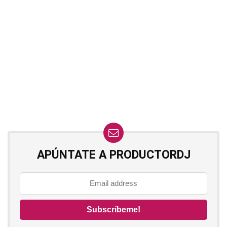
APÚNTATE A PRODUCTORDJ