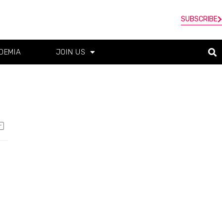
SUBSCRIBE
DEMIA
JOIN US