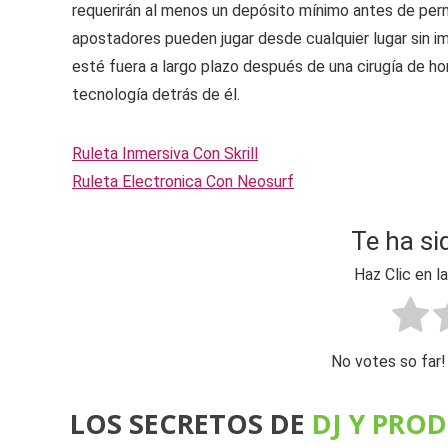
requerirán al menos un depósito mínimo antes de permi
apostadores pueden jugar desde cualquier lugar sin im
esté fuera a largo plazo después de una cirugía de ho
tecnología detrás de él.
Ruleta Inmersiva Con Skrill
Ruleta Electronica Con Neosurf
Te ha si
Haz Clic en l
No votes so far! 
LOS SECRETOS DE
DJ Y PRO