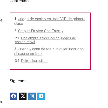
Contenido
Juego de casino en línea VIP de primera
os
clase
Crupier En Vivo Con Trustly
Una amplia selección de juegos de
casino móvil
Juega y gana desde cualquier lugar con
el casino en línea
Ruleta barquillos
Síguenos!
o.