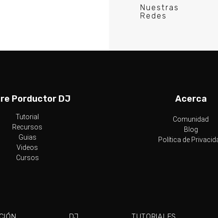
Nuestras
Redes
re Porductor DJ
Acerca
Tutorial
Comunidad
Recursos
Blog
Guias
Política de Privacid
Videos
Cursos
CIÓN
DJ
TUTORIALES