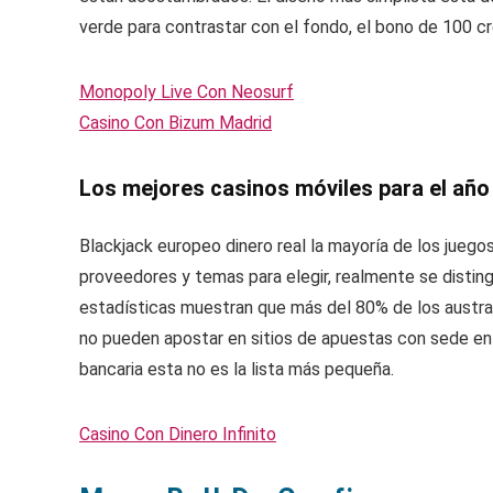
verde para contrastar con el fondo, el bono de 100 cr
Monopoly Live Con Neosurf
Casino Con Bizum Madrid
Los mejores casinos móviles para el año
Blackjack europeo dinero real la mayoría de los juego
proveedores y temas para elegir, realmente se distin
estadísticas muestran que más del 80% de los australi
no pueden apostar en sitios de apuestas con sede en e
bancaria esta no es la lista más pequeña.
Casino Con Dinero Infinito