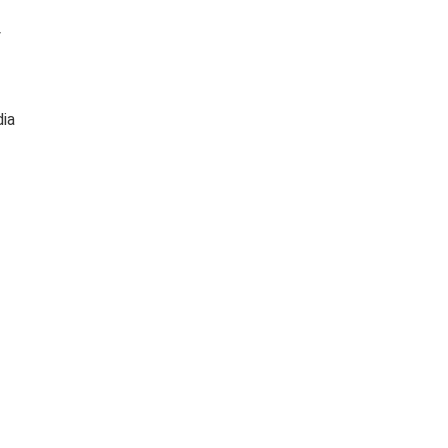
y
dia