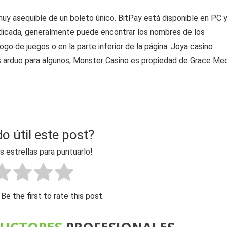
uy asequible de un boleto único. BitPay está disponible en PC 
edicada, generalmente puede encontrar los nombres de los
go de juegos o en la parte inferior de la página. Joya casino
 es arduo para algunos, Monster Casino es propiedad de Grace Me
do útil este post?
as estrellas para puntuarlo!
Be the first to rate this post.