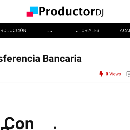
PRODUCCIÓN
DJ
TUTORIALES
ACA
sferencia Bancaria
0
Views
o Con