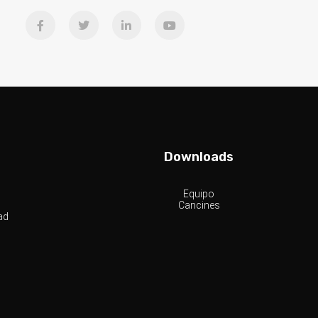
Downloads
Equipo
Cancines
ad