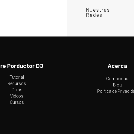
Nuestras
Redes
re Porductor DJ
Acerca
Tutorial
Comunidad
Recursos
Blog
Guias
Política de Privacid
Videos
Cursos