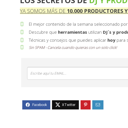
LOS SECRETOS DE
DJ Y PRO
YA SOMOS MÁS DE
10 . 000
PRODUCTORES Y D
El mejor contenido de la semana seleccionado por
Descubre que
herramientas
utilizan
DJ´s y prod
Técnicas y consejos que puedes aplicar
hoy
para s
Sin SPAM - Cancela cuando quieras con un solo
click
!