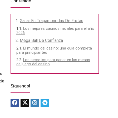
Contenido
Ganar En Tragamonedas De Frutas
Los mejores casinos móviles para el año
2026
Mega Ball De Confianza
El mundo del casino: una guía completa
para principiantes
Los secretos para ganar en las mesas
de juego del casino
is
cia
Síguenos!