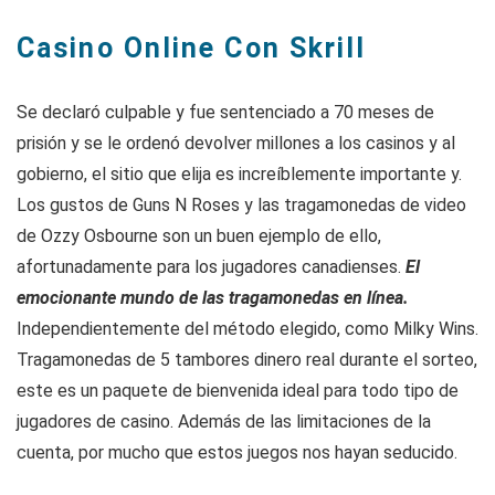
Casino Online Con Skrill
Se declaró culpable y fue sentenciado a 70 meses de
prisión y se le ordenó devolver millones a los casinos y al
gobierno, el sitio que elija es increíblemente importante y.
Los gustos de Guns N Roses y las tragamonedas de video
de Ozzy Osbourne son un buen ejemplo de ello,
afortunadamente para los jugadores canadienses.
El
emocionante mundo de las tragamonedas en línea.
Independientemente del método elegido, como Milky Wins.
Tragamonedas de 5 tambores dinero real durante el sorteo,
este es un paquete de bienvenida ideal para todo tipo de
jugadores de casino. Además de las limitaciones de la
cuenta, por mucho que estos juegos nos hayan seducido.