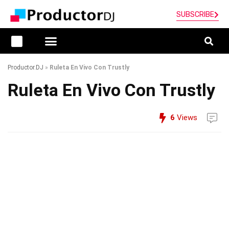
SUBSCRIBE
Productor.DJ
»
Ruleta En Vivo Con Trustly
Ruleta En Vivo Con Trustly
6
Views