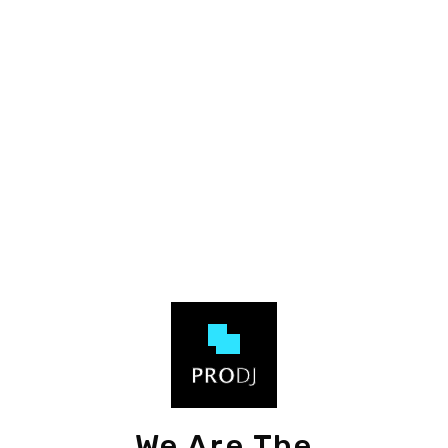
We Are The