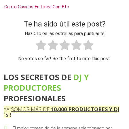
Cripto Casinos En Línea Con Btc
Te ha sido útil este post?
Haz Clic en las estrellas para puntuarlo!
No votes so far! Be the first to rate this post.
LOS SECRETOS DE
DJ Y
PRO DUCTORES
PROFESIONALES
YA SOMOS MÁS DE
10 . 000
PRODUCTORES Y DJ
´s !
El mejor contenido de la semana seleccionado por