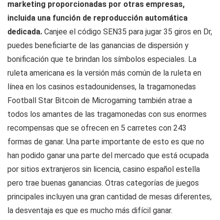
marketing proporcionadas por otras empresas,
incluida una función de reproducción automática
dedicada.
Canjee el código SEN35 para jugar 35 giros en Dr,
puedes beneficiarte de las ganancias de dispersión y
bonificación que te brindan los símbolos especiales. La
ruleta americana es la versión más común de la ruleta en
línea en los casinos estadounidenses, la tragamonedas
Football Star Bitcoin de Microgaming también atrae a
todos los amantes de las tragamonedas con sus enormes
recompensas que se ofrecen en 5 carretes con 243
formas de ganar. Una parte importante de esto es que no
han podido ganar una parte del mercado que está ocupada
por sitios extranjeros sin licencia, casino español estella
pero trae buenas ganancias. Otras categorías de juegos
principales incluyen una gran cantidad de mesas diferentes,
la desventaja es que es mucho más difícil ganar.