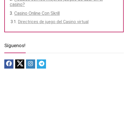
casino?
Casino Online Con Skrill
Directrices de juego del Casino virtual
Síguenos!