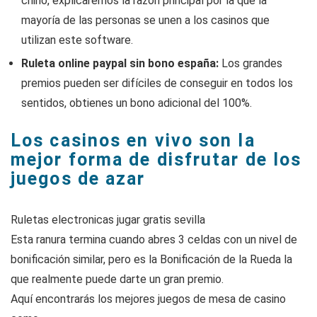
chino, explicaremos la razón principal por la que la
mayoría de las personas se unen a los casinos que
utilizan este software.
Ruleta online paypal sin bono españa:
Los grandes
premios pueden ser difíciles de conseguir en todos los
sentidos, obtienes un bono adicional del 100%.
Los casinos en vivo son la
mejor forma de disfrutar de los
juegos de azar
Ruletas electronicas jugar gratis sevilla
Esta ranura termina cuando abres 3 celdas con un nivel de
bonificación similar, pero es la Bonificación de la Rueda la
que realmente puede darte un gran premio.
Aquí encontrarás los mejores juegos de mesa de casino