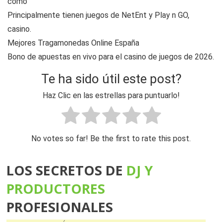
como
Principalmente tienen juegos de NetEnt y Play n GO,
casino.
Mejores Tragamonedas Online España
Bono de apuestas en vivo para el casino de juegos de 2026.
Te ha sido útil este post?
Haz Clic en las estrellas para puntuarlo!
No votes so far! Be the first to rate this post.
LOS SECRETOS DE
DJ Y
PRO DUCTORES
PROFESIONALES