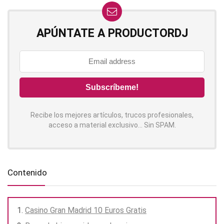
APÚNTATE A PRODUCTORDJ
Recibe los mejores artículos, trucos profesionales,
acceso a material exclusivo... Sin SPAM.
Contenido
Casino Gran Madrid 10 Euros Gratis