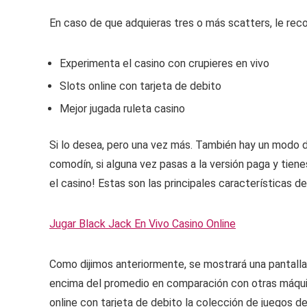
En caso de que adquieras tres o más scatters, le re
Experimenta el casino con crupieres en vivo
Slots online con tarjeta de debito
Mejor jugada ruleta casino
Si lo desea, pero una vez más. También hay un modo 
comodín, si alguna vez pasas a la versión paga y tiene
el casino! Estas son las principales características de
Jugar Black Jack En Vivo Casino Online
Como dijimos anteriormente, se mostrará una pantall
encima del promedio en comparación con otras máquin
online con tarjeta de debito la colección de juegos d