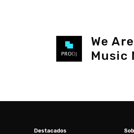
We Are
Music 
Destacados
Sob