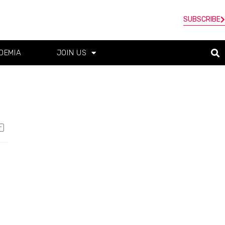
SUBSCRIBE
DEMIA
JOIN US