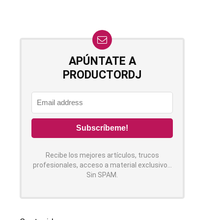
APÚNTATE A
PRODUCTORDJ
Recibe los mejores artículos, trucos
profesionales, acceso a material exclusivo...
Sin SPAM.