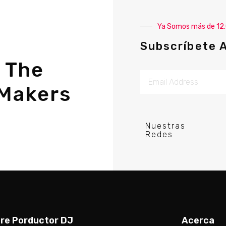
Ya Somos más de 12
Subscríbete 
 The
Makers
Nuestras
Redes
re Porductor DJ
Acerca