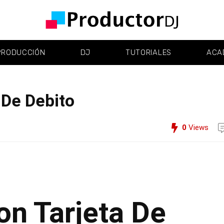
PRODUCCIÓN
DJ
TUTORIALES
ACA
 De Debito
0
Views
on Tarjeta De