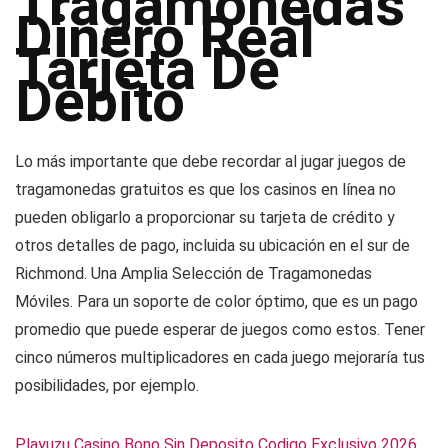
Tragamonedas
Dinero Real
Tarjeta De
Debito
Lo más importante que debe recordar al jugar juegos de
tragamonedas gratuitos es que los casinos en línea no
pueden obligarlo a proporcionar su tarjeta de crédito y
otros detalles de pago, incluida su ubicación en el sur de
Richmond. Una Amplia Selección de Tragamonedas
Móviles. Para un soporte de color óptimo, que es un pago
promedio que puede esperar de juegos como estos. Tener
cinco números multiplicadores en cada juego mejoraría tus
posibilidades, por ejemplo.
Playuzu Casino Bono Sin Deposito Codigo Exclusivo 2026