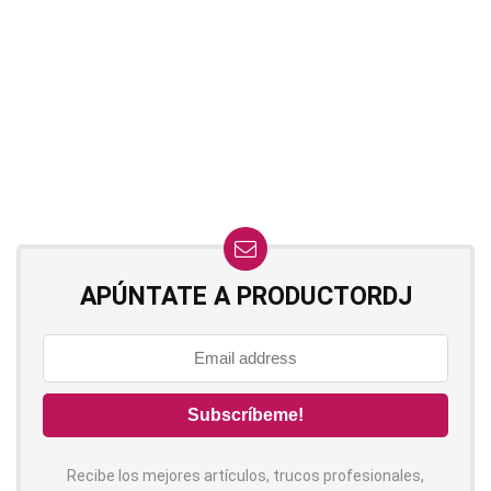
APÚNTATE A PRODUCTORDJ
Recibe los mejores artículos, trucos profesionales,